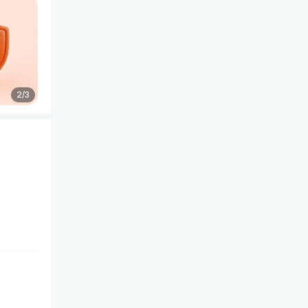
2
/
3