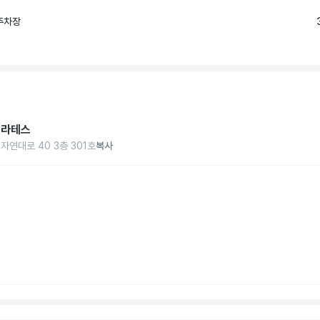
주차장
필라테스
자연대로 40 3층 301호
복사