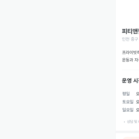
피티앤
인천 중구 
프라이빗하
운동과 자
운영 시
평일
오
토요일
오
일요일
오
상담 및 