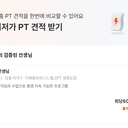
의 검증된 선생님
선생님
1
)
검증 자격
1
더베럴피트니스 헬스PT 영종도점
움직임과 수업으로 평생 지속 가능한 프로그램
회당
6