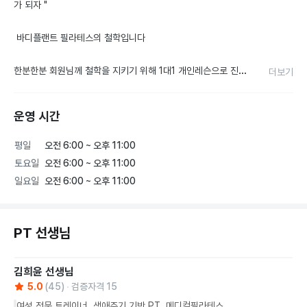
가 되자 " 

 바디플랜트 필라테스의 철학입니다

한분한분 회원님께 철학을 지키기 위해 1대1 개인레슨으로 진행
더보기
하고 있습니다

운영 시간
프라이빗 공간에서 필라테스의 즐거움과 내몸사용법에 대한 운
동 몰입도를 높였습니다

평일
오전 6:00 ~ 오후 11:00
토요일
오전 6:00 ~ 오후 11:00
빠른 운동목적을 달성하여 성취감과 운동을 통한 자기애를 통해 
일요일
오전 6:00 ~ 오후 11:00
생활의 크고 작은 스트레스를 이겨낼수 있는 회복탄력성을 키울
수 있도록 도와드리겠습니다

PT 선생님
감사합니다     - 바디플랜트 필라테스 원장 김희윤 -
김희윤
선생님
5.0
(
45
)
검증자격 15
여성 전문 트레이너, 생애주기 기반 PT, 메디컬필라테스