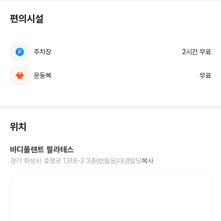
는데 하루에 한 번 식단을 보내고  식단에 대한 피드백과, 응원을 매일 해주
셔서 스트레스를 받지 않고 운동과 식단을 해서 더 빠르게 감량에 성공한 것 
편의시설
같아요!  앞으로 희윤쌤과 건강한 운동을 계속 이어가고  싶습니다! 앞으로도 
잘 부탁드려용~~(´▽`ʃ♡ƪ)
주차장
2시간 무료
운동복
무료
위치
바디플랜트 필라테스
경기 화성시 효행로 1318-2 3층(반월동)대경빌딩
복사