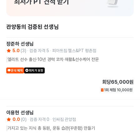
관양동의 검증된 선생님
장준하
선생님
5.0
(
3
)
검증 자격
5
피아트짐 헬스&PT 평촌점
엘리트 선수 출신·10년 경력 코치·재활&선수케어 전문
운닥 혜택
최저가 보장
회당
65,000원
1회 체험
10,000
원
이용현
선생님
0.0
(
0
)
검증 자격
0
인싸짐 관양점
가지고 있는 지식 총 동원, 운동 습관(꾸준함) 만들기