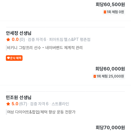
회당
60,500원
1회 체험
0
원
안세정
선생님
0.0
(
0
)
검증 자격
6
피아트짐 헬스&PT 평촌점
비키니 그랑프리 선수 • 네이버밴드 체계적 관리
운닥 혜택
회당
60,000원
1회 체험
25,000
원
민조원
선생님
5.0
(
67
)
검증 자격
6
스트롱라인
여성 다이어트&힙업/체력 향상 운동 전문가
회당
70,000원