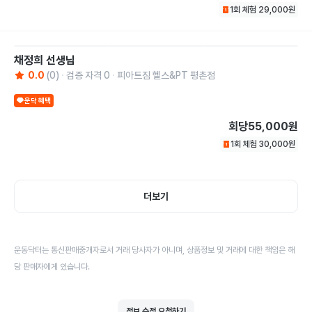
1회 체험
29,000
원
채정희
선생님
0.0
(
0
)
검증 자격
0
피아트짐 헬스&PT 평촌점
운닥 혜택
회당
55,000원
1회 체험
30,000
원
더보기
운동닥터는 통신판매중개자로서 거래 당사자가 아니며, 상품정보 및 거래에 대한 책임은 해
당 판매자에게 있습니다.
정보 수정 요청하기