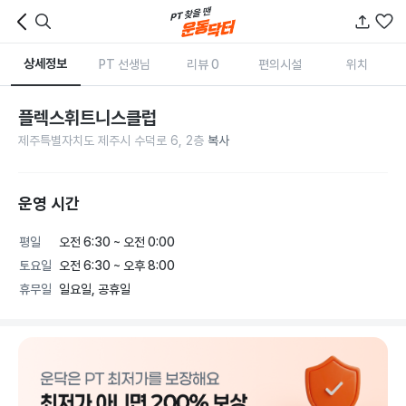
상세정보
PT 선생님
리뷰 0
편의시설
위치
플렉스휘트니스클럽
제주특별자치도 제주시 수덕로 6, 2층
복사
운영 시간
평일
오전 6:30 ~ 오전 0:00
토요일
오전 6:30 ~ 오후 8:00
휴무일
일요일, 공휴일