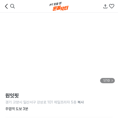
1/10
원잇핏
경기 고양시 일산서구 강성로 101 제일프라자 5층
복사
주엽역 도보 3분