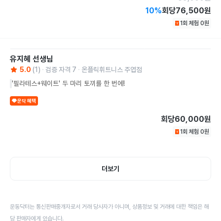
10
%
회당
76,500원
1회 체험
0
원
유지혜
선생님
5.0
(
1
)
검증 자격
7
온플릭휘트니스 주엽점
'필라테스+웨이트' 두 마리 토끼를 한 번에!
운닥 혜택
회당
60,000원
1회 체험
0
원
더보기
운동닥터는 통신판매중개자로서 거래 당사자가 아니며, 상품정보 및 거래에 대한 책임은 해
당 판매자에게 있습니다.