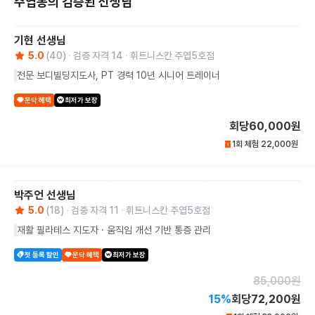
주엽동의 검증된 선생님
기현
선생님
5.0
(
40
)
검증 자격
14
휘트니스칸 주엽5호점
전문 보디빌딩지도사, PT 경력 10년 시니어 트레이너
운닥 혜택
최저가 보장
회당
60,000원
1회 체험
22,000
원
박주언
선생님
5.0
(
18
)
검증 자격
11
휘트니스칸 주엽5호점
재활 필라테스 지도자 · 움직임 개선 기반 통증 관리
첫 등록 할인
운닥 혜택
최저가 보장
85,000
원
15
%
회당
72,200원