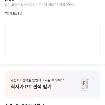
경기 고양시 일산서구 강성로 101 제일프라자 5층
복사
주엽역 도보 3분