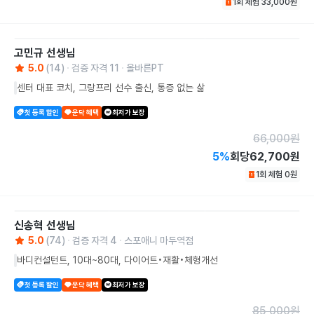
1회 체험
33,000
원
고민규
선생님
5.0
(
14
)
검증 자격
11
올바른PT
센터 대표 코치, 그랑프리 선수 출신, 통증 없는 삶
첫 등록 할인
운닥 혜택
최저가 보장
66,000
원
5
%
회당
62,700원
1회 체험
0
원
신송혁
선생님
5.0
(
74
)
검증 자격
4
스포애니 마두역점
바디컨설턴트, 10대~80대, 다이어트•재활•체형개선
첫 등록 할인
운닥 혜택
최저가 보장
85,000
원