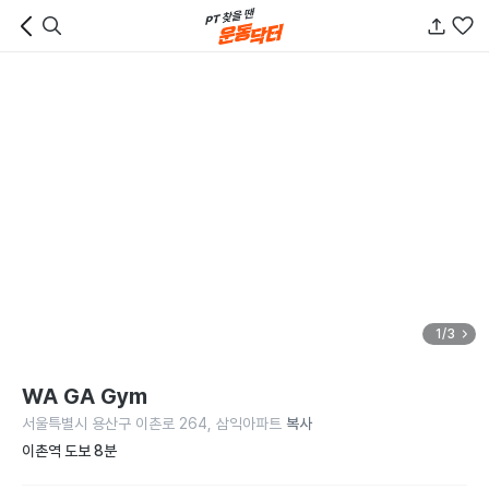
1/3
WA GA Gym
서울특별시 용산구 이촌로 264, 삼익아파트
복사
이촌역 도보 8분