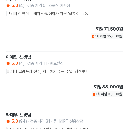
5.0
(
4
)
검증 자격
0
스포짐 이촌점
프리미엄 역학 트레이닝·열심히가 아닌 '잘'하는 운동
회당
71,500원
1회 체험
22,000
원
이예림
선생님
5.0
(
4
)
검증 자격
11
센트럴짐
비키니 그랑프리 선수, 지루하지 않은 수업, 칭찬봇 !
회당
88,000원
1회 체험
15,000
원
박대우
선생님
5.0
(
94
)
검증 자격
31
투비짐PT 신용산점