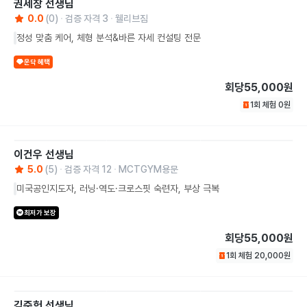
권세창
선생님
0.0
(
0
)
검증 자격
3
웰리브짐
정성 맞춤 케어, 체형 분석&바른 자세 컨설팅 전문
운닥 혜택
회당
55,000원
1회 체험
0
원
이건우
선생님
5.0
(
5
)
검증 자격
12
MCTGYM용문
미국공인지도자, 러닝·역도·크로스핏 숙련자, 부상 극복
최저가 보장
회당
55,000원
1회 체험
20,000
원
김준헌
선생님