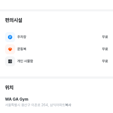
편의시설
주차장
무료
운동복
무료
개인 사물함
무료
위치
WA GA Gym
서울특별시 용산구 이촌로 264, 삼익아파트
복사