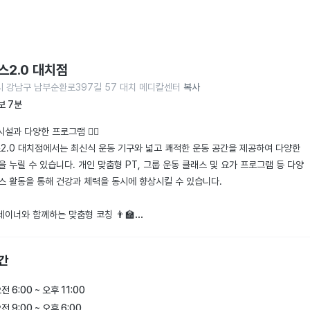
스2.0 대치점
 강남구 남부순환로397길 57 대치 메디칼센터
복사
보 7분
설과 다양한 프로그램 🏋️‍♂️

스2.0 대치점에서는 최신식 운동 기구와 넓고 쾌적한 운동 공간을 제공하여 다양한 
을 누릴 수 있습니다. 개인 맞춤형 PT, 그룹 운동 클래스 및 요가 프로그램 등 다양
스 활동을 통해 건강과 체력을 동시에 향상시킬 수 있습니다. 

레이너와 함께하는 맞춤형 코칭 👨‍🏫

을 갖춘 트레이너들이 회원 개개인의 목표에 맞춰 체계적이고 효율적인 코칭을 제공
체성분 분석을 기반으로 한 맞춤형 운동 프로그램으로 모든 회원이 최대한의 결과를 
간
있도록 지원합니다.

전 6:00 ~ 오후 11:00
 운영 시간과 다양한 편의시설 ⏰

전 9:00 ~ 오후 6:00