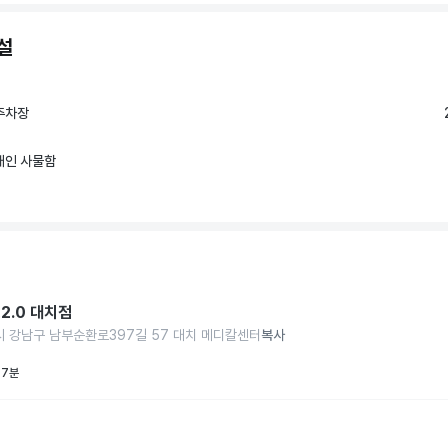
설
주차장
개인 사물함
2.0 대치점
 강남구 남부순환로397길 57 대치 메디칼센터
복사
 7분