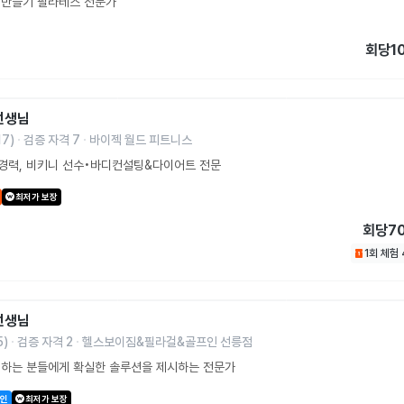
 만들기 필라테스 전문가
회당
1
선생님
17
)
검증 자격
7
바이젝 월드 피트니스
T경력, 비키니 선수•바디컨설팅&다이어트 전문
최저가 보장
회당
7
1회 체험
선생님
5
)
검증 자격
2
헬스보이짐&필라걸&골프인 선릉점
원하는 분들에게 확실한 솔루션을 제시하는 전문가
할인
최저가 보장