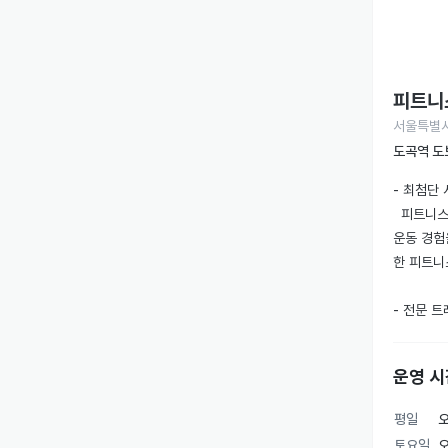
피트니
서울특별시
도곡역 도
- 최첨단 시
  피트니
운동 경험
한 피트니
- 전문 트
  전문성
합니다. 
운영 시
얻을 수 
평일
오
- 편리한
토요일
오