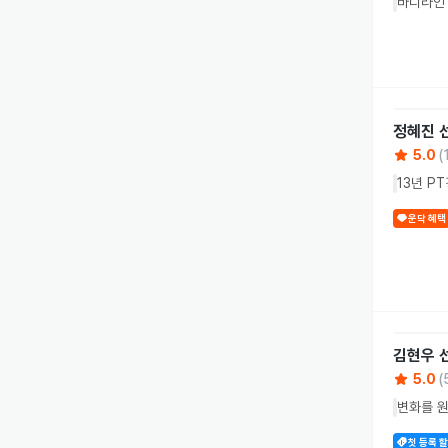
바디라인
정혜진
5.0
(
13년 P
운닥 혜택
김현우
5.0
(
변화를 
첫 등록 