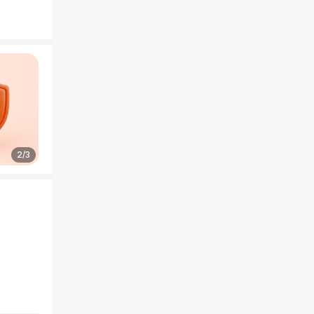
2
/
3