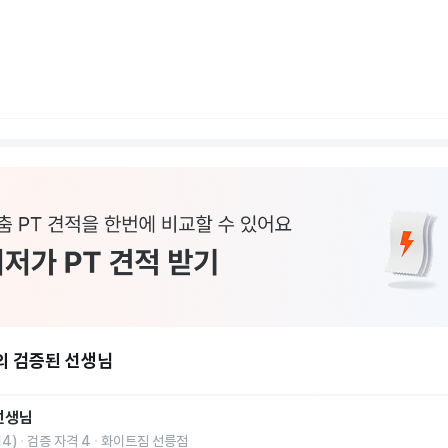
의 검증된 선생님
선생님
14
)
검증 자격
4
화이트짐 선릉점