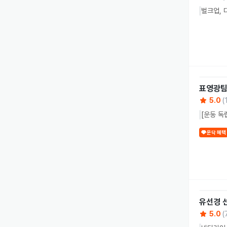
벌크업, 
표영광
5.0
(
[운동 독
운닥 혜택
유선경
5.0
(