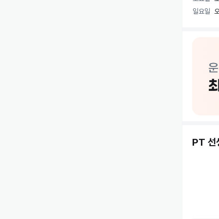
  회원의
일요일
오
게 공간 
피트니스2.
PT 