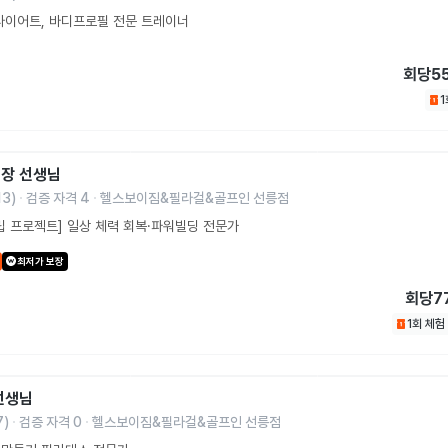
다이어트, 바디프로필 전문 트레이너
회당
5
팀장
선생님
13
)
검증 자격
4
헬스보이짐&필라걸&골프인 선릉점
립 프로젝트] 일상 체력 회복·파워빌딩 전문가
최저가 보장
회당
7
1회 체험
선생님
7
)
검증 자격
0
헬스보이짐&필라걸&골프인 선릉점