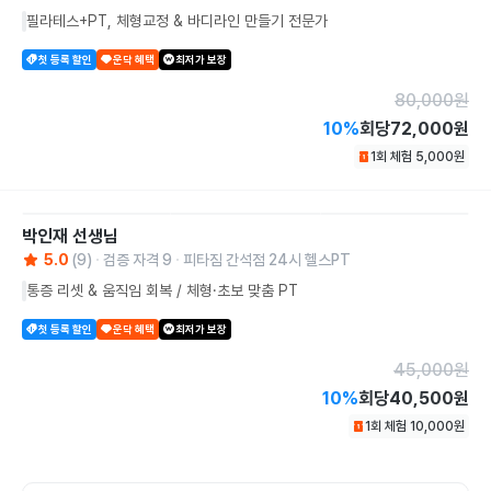
필라테스+PT, 체형교정 & 바디라인 만들기 전문가
첫 등록 할인
운닥 혜택
최저가 보장
80,000
원
10
%
회당
72,000원
1회 체험
5,000
원
박인재
선생님
5.0
(
9
)
검증 자격
9
피타짐 간석점 24시 헬스PT
통증 리셋 & 움직임 회복 / 체형·초보 맞춤 PT
첫 등록 할인
운닥 혜택
최저가 보장
45,000
원
10
%
회당
40,500원
1회 체험
10,000
원