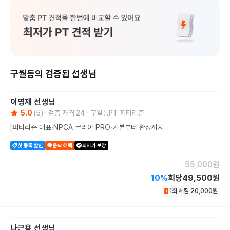
구월동의 검증된 선생님
이영재
선생님
5.0
(
5
)
검증 자격
24
구월동PT 피티리즌
피티리즌 대표·NPCA 코리아 PRO·기본부터 완성까지
첫 등록 할인
운닥 혜택
최저가 보장
55,000
원
10
%
회당
49,500원
1회 체험
20,000
원
나근용
선생님