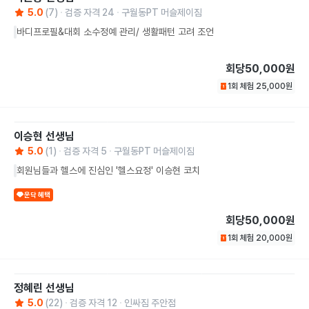
5.0
(
7
)
검증 자격
24
구월동PT 머슬제이짐
바디프로필&대회 소수정예 관리/ 생활패턴 고려 조언
회당
50,000원
1회 체험
25,000
원
이승현
선생님
5.0
(
1
)
검증 자격
5
구월동PT 머슬제이짐
회원님들과 헬스에 진심인 '헬스요정' 이승현 코치
운닥 혜택
회당
50,000원
1회 체험
20,000
원
정혜린
선생님
5.0
(
22
)
검증 자격
12
인싸짐 주안점