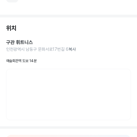
위치
구관 휘트니스
인천광역시 남동구 문화서로17번길 6
복사
예술회관역 도보 14분