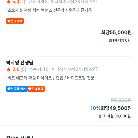
5.0
(
1
)
검증 자격
8
피타짐 송내점 24시 헬스PT
초보자 & 여성 체형 밸런스 전문가 / 운동의 즐거움
운닥 혜택
회당
55,000원
1회 체험
0
원
박지영
선생님
0.0
(
0
)
검증 자격
0
피타짐 부개점 24시헬스PT
비포·애프터 확실 다이어트 / 힙업 / 바디프로필 전문
첫 등록 할인
운닥 혜택
55,000
원
10
%
회당
49,500원
1회 체험
30,000
원