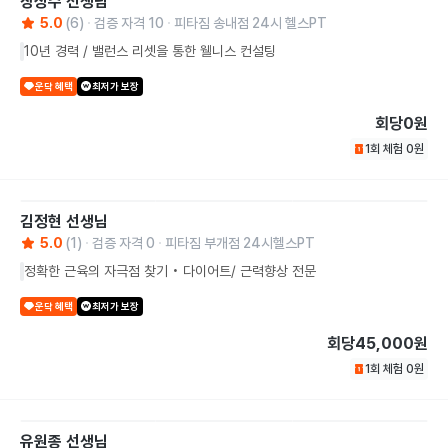
장상수
선생님
5.0
(
6
)
검증 자격
10
피타짐 송내점 24시 헬스PT
10년 경력 / 밸런스 리셋을 통한 웰니스 컨설팅
운닥 혜택
최저가 보장
회당
0원
1회 체험
0
원
김정현
선생님
5.0
(
1
)
검증 자격
0
피타짐 부개점 24시헬스PT
정확한 근육의 자극점 찾기 • 다이어트/ 근력향상 전문
운닥 혜택
최저가 보장
회당
45,000원
1회 체험
0
원
유원종
선생님