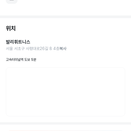
위치
발리휘트니스
서울 서초구 사평대로26길 8 4층
복사
고속터미널역 도보 5분