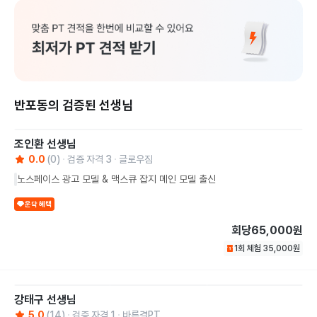
반포동의 검증된 선생님
조인환
선생님
0.0
(
0
)
검증 자격
3
글로우짐
노스페이스 광고 모델 & 맥스큐 잡지 메인 모델 출신
운닥 혜택
회당
65,000원
1회 체험
35,000
원
강태구
선생님
5.0
(
14
)
검증 자격
1
바른결PT