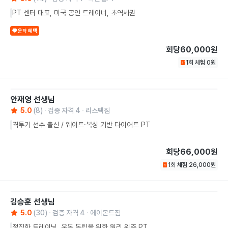
PT 센터 대표, 미국 공인 트레이너, 초역세권
운닥 혜택
회당
60,000원
1회 체험
0
원
안재영
선생님
5.0
(
8
)
검증 자격
4
리스펙짐
격투기 선수 출신 / 웨이트·복싱 기반 다이어트 PT
회당
66,000원
1회 체험
26,000
원
김승훈
선생님
5.0
(
30
)
검증 자격
4
에이몬드짐
정직한 트레이닝, 운동 독립을 위한 원리 위주 PT