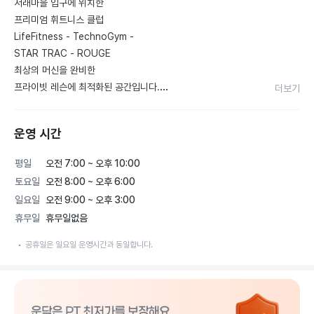
서래마을 입구에 위치한

프리미엄 휘트니스 클럽

LifeFitness - TechnoGym - 

STAR TRAC - ROUGE 

최상의 머신을 완비한

프라이빗 레슨에 최적화된 공간입니다.

더보기
※발렛비FREE ◡̈

운영 시간
※주차 3시간 무료 , 우와정빌딩 4층 ◡̈

평일
오전 7:00 ~ 오후 10:00
웨이트 트레이닝만 가능하며

토요일
오전 8:00 ~ 오후 6:00
GX는 없습니다. 샤워는 가능하며 사우나 및 탕은 없습니다.
일요일
오전 9:00 ~ 오후 3:00
휴무일
휴무일없음
공휴일은 일요일 운영시간과 동일합니다.