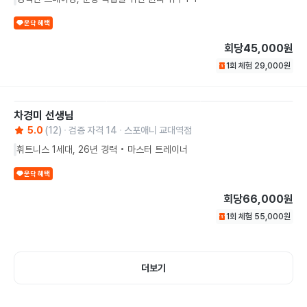
운닥 혜택
회당
45,000원
1회 체험
29,000
원
차경미
선생님
5.0
(
12
)
검증 자격
14
스포애니 교대역점
휘트니스 1세대, 26년 경력 • 마스터 트레이너
운닥 혜택
회당
66,000원
1회 체험
55,000
원
더보기