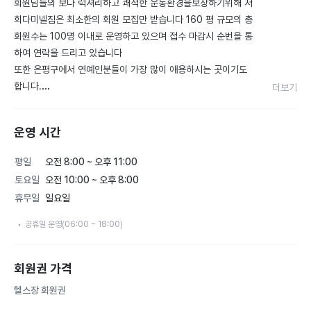
회원님들의 보다 럭셔리하고 쾌적한 운동환경을보장하기위해 저
희다미넬짐은 최소한의 회원 모집만 받습니다 160 평 규모의 총
회원수는 100명 이내로 운영하고 있으며 접수 마감시 순번을 통
하여 연락을 드리고 있습니다

또한 은평구에서 연예인분들이 가장 많이 애용하시는 곳이기도 
합니다.

더보기
1:1 개인트레이닝 / 그룹 트레이닝

선수 및 재활 트레이닝 / 다이어트 / 마른몸탈출

운영 시간
무료 스트레칭 수업 / 기초체력향상 및 근육강화

나바그랑프리출신 프로선수와

평일
오전 8:00 ~ 오후 11:00
각종 전문스포츠  피지컬 발달 및 재활 전문인

토요일
오전 10:00 ~ 오후 8:00
이 분야의 최고의 트레이너들이 여러분의 몸을 디자인해드립니
휴무일
일요일
다
공휴일 운영(06:00 ~ 18:00)
회원권 가격
헬스장 회원권