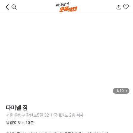
1/10
다미넬 짐
서울 은평구 갈현로5길 32 한국태권도 2층
복사
응암역 도보 13분