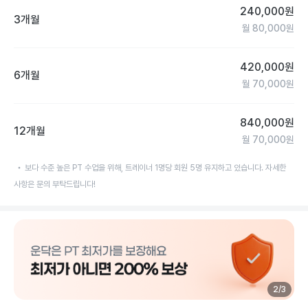
240,000
원
3개월
월
80,000
원
420,000
원
6개월
월
70,000
원
840,000
원
12개월
월
70,000
원
보다 수준 높은 PT 수업을 위해, 트레이너 1명당 회원 5명 유지하고 있습니다. 자세한
사항은 문의 부탁드립니다!
2
/
3