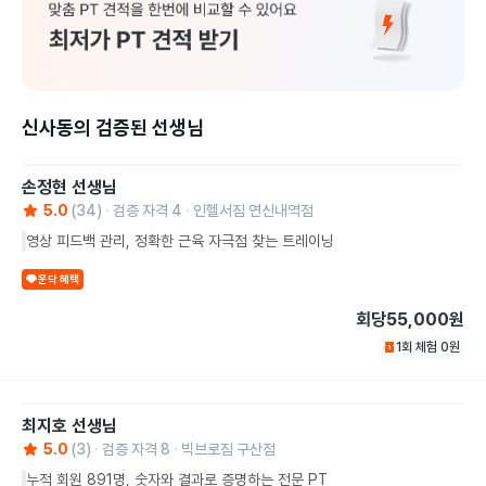
신사동의 검증된 선생님
손정현
선생님
5.0
(
34
)
검증 자격
4
인헬서짐 연신내역점
영상 피드백 관리, 정확한 근육 자극점 찾는 트레이닝
운닥 혜택
회당
55,000원
1회 체험
0
원
최지호
선생님
5.0
(
3
)
검증 자격
8
빅브로짐 구산점
누적 회원 891명, 숫자와 결과로 증명하는 전문 PT