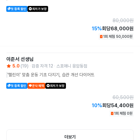
첫 등록 할인
최저가 보장
80,000
원
15
%
회당
68,000원
1회 체험
50,000
원
이준서
선생님
5.0
(
19
)
검증 자격
12
스포애니 응암동점
'헬린이' 맞춤 운동 기초 다지기, 습관 개선 다이어트
첫 등록 할인
운닥 혜택
최저가 보장
60,500
원
10
%
회당
54,400원
1회 체험
0
원
더보기