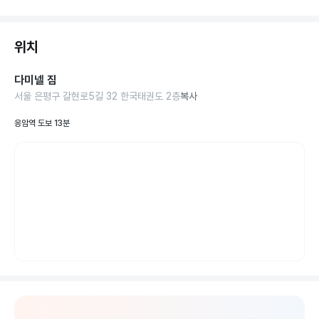
위치
다미넬 짐
서울 은평구 갈현로5길 32 한국태권도 2층
복사
응암역 도보 13분