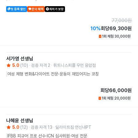
첫 등록 할인
운닥 혜택
최저가 보장
77,000
원
10
%
회당
69,300원
1회 체험
30,000
원
서가영
선생님
5.0
(
10
)
검증 자격
2
휘트니스피플 우먼 응암점
여성 체형 변화&다이어트 전문·운동이 재밌어지는 코칭
회당
66,000원
1회 체험
20,000
원
나혜윤
선생님
5.0
(
12
)
검증 자격
13
딜라이트짐 연신내PT
IFBB 피규어 프로 선수·ICN 심사위원·여성 전문