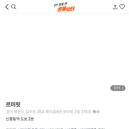
1/11
르미핏
경기 부천시 길주로 284 헤리움메트로타워 3층 316호
복사
신중동역 도보 2분