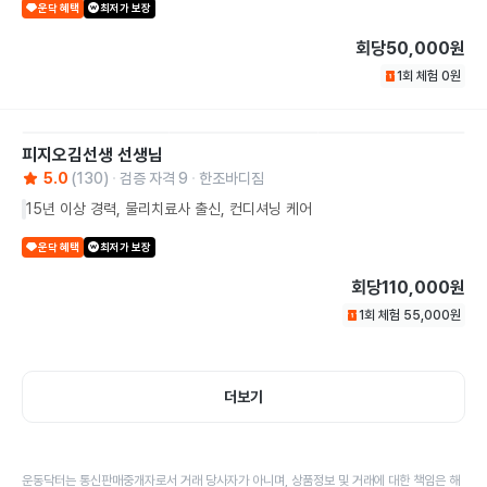
운닥 혜택
최저가 보장
회당
50,000원
1회 체험
0
원
피지오김선생
선생님
5.0
(
130
)
검증 자격
9
한조바디짐
15년 이상 경력, 물리치료사 출신, 컨디셔닝 케어
운닥 혜택
최저가 보장
회당
110,000원
1회 체험
55,000
원
더보기
운동닥터는 통신판매중개자로서 거래 당사자가 아니며, 상품정보 및 거래에 대한 책임은 해