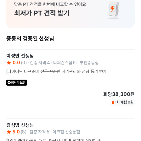
중동의 검증된 선생님
이성민
선생님
0.0
(
0
)
검증 자격
4
디퍼런스짐 PT 부천중동점
다이어트 바프준비 전문·꾸준한 자기관리와 성장·동기부여
최저가 보장
회당
38,300원
1회 체험
0
원
김성범
선생님
5.0
(
8
)
검증 자격
5
아크짐 신중동점
18년 경력 아크짐 대표, 하남시 보디빌딩협회 상임이사