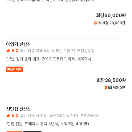
회당
60,000원
1회 체험
20,000
원
이영기
선생님
5.0
(
5
)
검증 자격
54
디퍼런스짐 PT 부천중동점
12년 경력 센터 대표, 2017 프로카드 획득, 체육학사
운닥 혜택
회당
38,500원
1회 체험
0
원
신민섭
선생님
5.0
(
3
)
검증 자격
0
울프짐24 헬스 PT 부천중동점
힙업 전문, 트레이너 경력 8년차, 누적회원 400명+