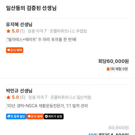
일산동의 검증된 선생님
유지혜
선생님
5.0
(
1
)
검증 자격
7
온플릭휘트니스 주엽점
'필라테스+웨이트' 두 마리 토끼를 한 번에!
운닥 혜택
회당
60,000원
1회 체험
0
원
박민규
선생님
5.0
(
5
)
검증 자격
7
온플릭휘트니스 일산역점
10년 경력•NSCA 재활운동전문가, 1:1 밀착 관리
첫 등록 할인
운닥 혜택
최저가 보장
60,500
원