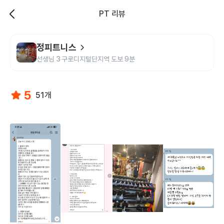
PT 리뷰
정피트니스
선생님
3
구로디지털단지역 도보 9분
5
51개