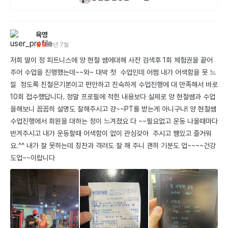
육영
5
23년 7월
저희 딸이 정 피트니스에 양 현철 쌤에대해 사전 검색후 1회 체험권을 끝어
주어 수업을 진행했는데~~와~ 대박 첫  수업인데 어쩜 내가 어색함을 못 느
낄  정도록 친철은기본이고 편안하고 친숙하게 수업진행에 대 만족해서 바로 
10회 접수했답니다. 정말 프로필에 적힌 내용보다 실제로 양 현철쌤과 수업
을해보니 꼼꼼히 설명도 잘해주시고 걍~~PT를 받는게 아니구나! 양 현철쌤 
수업진행에서 회원을 대하는 정이 느겨졌요 다 ~~필요없고 운동 나올때마다 
반겨주시고 내가 운동할때 어색함이 없이 관심갖아  주시고 쨈있고 즐거워
요.^^ 내가 잘 못하는데 칭찬과 격려도 잘 해 주니 괜히 기분도 업~~~~건강
도업~~이랍니다