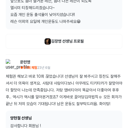
앞으로도 좀더 즐거운 레슨, 좀더 나은 레슨이 되도록

열시미 티칭해드리겠습니다~

요즘 개인 운동 출석율이 낮아지셨습니다!!

레슨 이외의 요일에 개인운동도 나와주세요😁
김장영
선생님 프로필
문민영
5
1회 체험
23년 6월
체험권 해보고 바로 10회 끊었습니다! 선생님이 잘 봐주시고 칭찬도 잘해주
셔서 더 의욕이 생겨요. 사람대 사람이다보니 아무래도 티키타카가 잘맞아야 
더 할맛이 나는데 만족중입니다. 저랑 엠비티아이 똑같아서 더좋아여 후후
후.. 역시가 역시를 알아본거겠죠? 이게바로 끌어당김의법칙☺️ 모든 회차가 
끝난 뒤 저의 모습이 기대됩니다! 남은 운동도 잘부탁드려욥. 화이팅!
양현철 선생님
감사합니다 회원님 !
