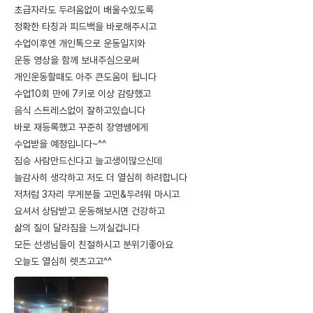
초급자라도 두려움없이 배울수있도록

정확한 타칭과 피드백을 바로해주시고

수업이후엔 개인톡으로 운동일지와

운동 영상을 함께 보내주심으로써

개인운동할때도 아주 큰도움이 됩니다

수업10회 만에 7키로 이상 감량했고

음식 스트레스없이 잘하고있습니다

바로 재등록했고 꾸준히 장영쌤에게

수업받을 예정입니다~^^

짐승 사람만드신다고 늘고생이많으신데

늘감사히 생각하고 저도 더 열심히 하려합니다

저처럼 3자리 무게분들 고민&두려워 마시고

요셔서 상담받고 운동해보시면 건강하고

삶의 질이 달라짐을 느끼실겁니다

모든 선생님들이 친절하시고 분위기좋아요

오늘도 열심히 렛츠고고^^