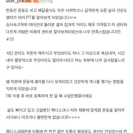
5
1회 체험
23년 11월
한동안 운동도 쉬고 배달음식도 자주 시켜먹으니 급격하게 오른 살과 건강도 
염려가 되어 PT를 알아보게 되었습니다ㅠㅠ

심사숙고하며 여러군데 둘러본 결과 집과의 거리도 매우 가까웠고 타 센터와 
다르게 저렴한 비용의 센터로 알아보게되었는데 너무 만족스럽습니다🥺
👍🏻

식단 관리도 꾸준히 해주시고 무엇보다도 하나 그 이상으로 욕심내어, 시간
내어 열정적으로 무엇이라도 알려주시려고 하는 부분에 너무 감사함을느끼
구 있어요~ 

쌤 덕분에 운동에 흥미를 다시 갖게되었고 건강하게 끼니를 챙기는 방법을 
익히게 되었습니다!

1회 이용 후 바로 등록하여 한 달 째 수업진행중이예요

 살도 빠지고 있고 고질병인 목디스크나 저의 체형에 맞게끔 운동을 알려주
시다보니 아프거나 불편한게 없습니다!!⭐️⭐️⭐️⭐️

목디스크때문에 이틀에 한 번은 앓던 두통이 필테로도 개선이 안되었는데 한 