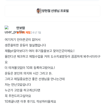
양현철
선생님 프로필
안보람
5
1회 체험
24년 1월
여기저기 안아픈곳이 없어서

생존을위한 운동이 절실했습니다

재활pt알아보다가 여러 후기들을보고 찾아간곳이에요.! 

몸컨디션 체크하고 체험수업을 거의 도수치료받듯이 꼼꼼하게 봐주시더라구
요 

더 따져볼것없이 10회 등록하고왔어요.!

운동은 본인의 의지와 시간 그리고 돈.

그리고 제일중요한건 좋은 선생님을 만나는건데

저는 만난것같습니다

누군가 고민을 하고계신다면

꼭 추천드리고싶어요

10회끝나면 이후 후기도 작성하러올게요
