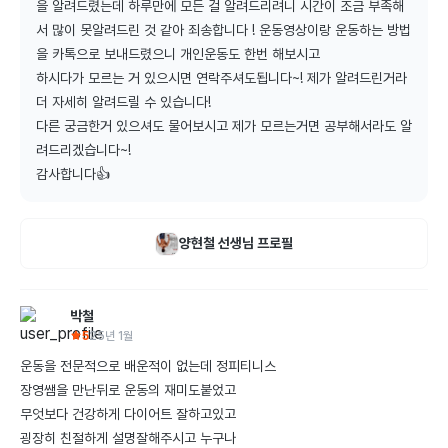
을 알려드렸는데 하루만에 모든 걸 알려드리려니 시간이 조금 부족해
서 많이 못알려드린 것 같아 죄송합니다 ! 운동영상이랑 운동하는 방법
을 카톡으로 보내드렸으니 개인운동도 한번 해보시고

하시다가 모르는 거 있으시면 연락주셔도됩니다~! 제가 알려드린거라 
더 자세히 알려드릴 수 있습니다!

다른 궁금한거 있으셔도 물어보시고 제가 모르는거면 공부해서라도 알
려드리겠습니다~!

감사합니다👍
양현철
선생님 프로필
박철
5
25년 1월
운동을 전문적으로 배운적이 없는데 정피티니스

장영쌤을 만난뒤로 운동의 재미도붙었고

무엇보다 건강하게 다이어트 잘하고있고

굉장히 친절하게 설명잘해주시고 누구나
