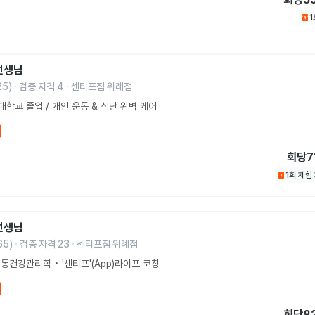
선생님
25
)
검증 자격
4
센티프짐 위례점
학교 졸업 / 개인 운동 & 식단 완벽 케어
회당
7
1회 체험
선생님
65
)
검증 자격
23
센티프짐 위례점
동건강관리학 • '센티프'(App)라이프 코칭
회당
8