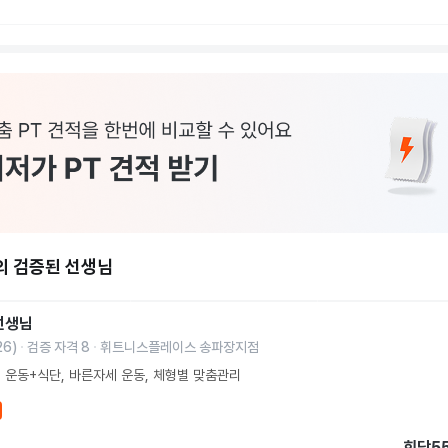
의 검증된 선생님
선생님
26
)
검증 자격
8
휘트니스플레이스 송파장지점
 운동+식단, 바른자세 운동, 체형별 맞춤관리
회당
5