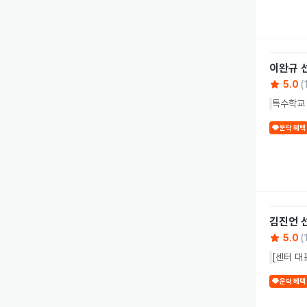
이완규
5.0
(
특수학교 
운닥 혜택
김진언
5.0
(
[센터 대
운닥 혜택