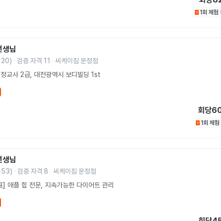
1회 체험
선생님
120
)
검증 자격
11
씨케이짐 문정점
정교사 2급, 대전광역시 보디빌딩 1st
회당
6
1회 체험
선생님
153
)
검증 자격
8
씨케이짐 문정점
표] 애플 힙 전문, 지속가능한 다이어트 관리
회당
4