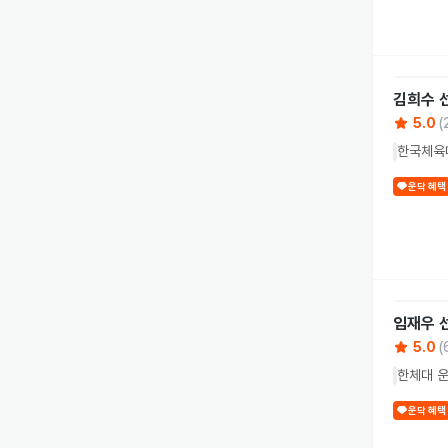
김희수
5.0
(
한국체육대
운닥 혜택
임재우
5.0
(
한체대 운
운닥 혜택