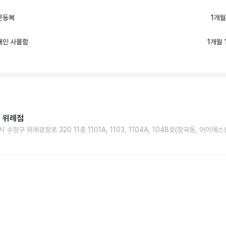
운동복
1개월
개인 사물함
1개월 
 위례점
 수정구 위례광장로 320 11층 1101A, 1103, 1104A, 104B호(창곡동, 아이에