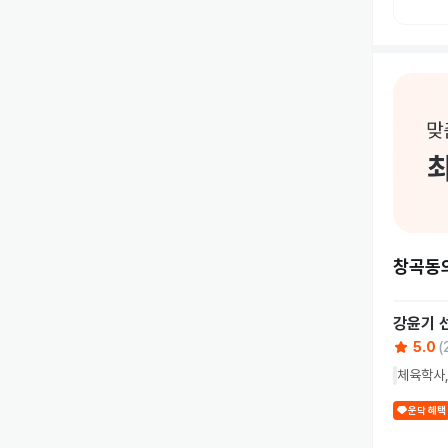
창곡동
강윤기
5.0
(
체육학사,
운닥 혜택