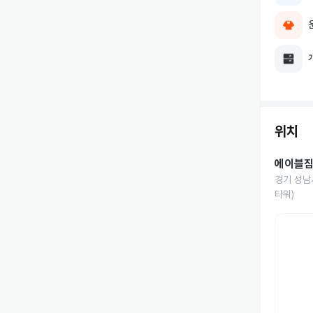
위치
에이블짐
경기 성남시
타워)