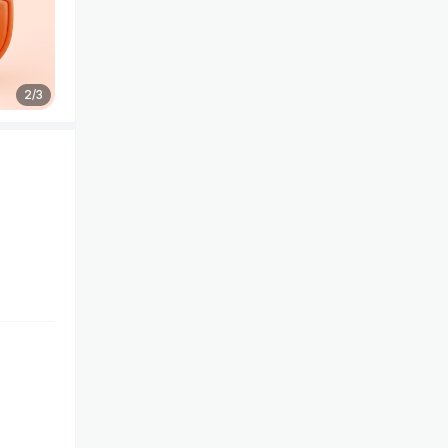
2
/
3