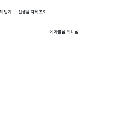
적 받기
선생님 자격 조회
에이블짐 위례점