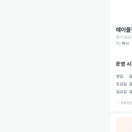
에이블
경기 성남시
워)
복사
운영 시
평일
오
토요일
오
일요일
오
공휴일은 