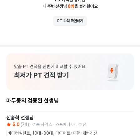
내 주변 선생님
8
명
을 불러왔어요
PT 가격 확인하기
마두동의 검증된 선생님
신송혁
선생님
5.0
(
74
)
검증 자격
4
스포애니 마두역점
바디컨설턴트, 10대~80대, 다이어트•재활•체형개선