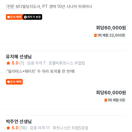
전문 보디빌딩지도사, PT 경력 10년 시니어 트레이너
운닥 혜택
최저가 보장
회당
60,000원
1회 체험
22,000
원
유지혜
선생님
5.0
(
1
)
검증 자격
7
온플릭휘트니스 주엽점
'필라테스+웨이트' 두 마리 토끼를 한 번에!
운닥 혜택
회당
60,000원
1회 체험
0
원
박주언
선생님
5.0
(
18
)
검증 자격
11
휘트니스칸 주엽5호점