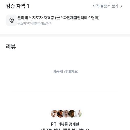
피로로 매일 피곤할 삶을 살고 계신 분들!

검증 자격
1
자격 검증서 보기
필라테스 지도자 자격증 (굿스파인재활필라테스협회)
굳어 있는 몸을 풀고 삶에 활력을 불어 넣어드리는 「 기초 체력 
굿스파인재활필라테스협회
향상 & 신체 기능 활성화 프로그램 」 을 지도해 드려요.

3️⃣ 날씬한 몸매와 균형 잡힌 바디 라인을 만드는 '필라테스' !

리뷰
- 살을 빼고 싶지만, 웨이트 트레이닝은 어렵고 힘들어서 고민하
고 계신 분들!

비공개 상태예요
체력 향상과 체중 감량을 동시에 진행하는 「 다이어트 프로그램 
」 를 진행해 드립니다.

💛 제 수업이 궁금하시다면 언제든 문의 주세요! 💛
PT 리뷰를 공개한