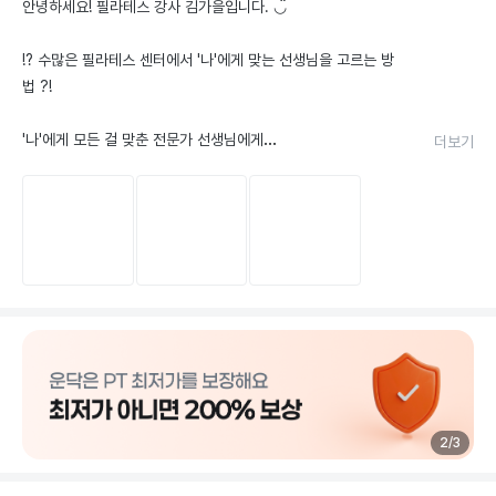
검증 자격
1
안녕하세요! 필라테스 강사 김가을입니다. ◡̈

⁉️ 수많은 필라테스 센터에서 '나'에게 맞는 선생님을 고르는 방
법 ?!

'나'에게 모든 걸 맞춘 전문가 선생님에게

더보기
'나의 몸'에 대해서 디테일하게 알아갈 수 있는

전문적인 수업을 경험해 보세요!

🙋🏻‍♀️ [ 가을쌤과 함께하는 '필라테스' ! ]

1️⃣ 프라이빗 공간에서 진행되는 '필라테스' !

- 수업 시간 50분 동안 회원님 한 분에게만 집중하여 만족할 수 
있는 수업의 퀄리티를 제공해 드리겠습니다.

2️⃣ 굳어 있는 몸을 풀어 활력을 넣어드리는 '필라테스' !

2
/
3
- 오랜 좌식 생활과 운동 부족으로 인해 몸이 찌뿌둥하시고 만성 