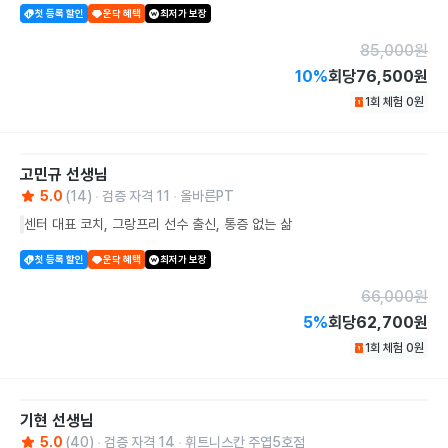
첫 등록 할인
운닥 혜택
최저가 보장
85,000
원
10
%
회당
76,500원
1회 체험
0
원
고민규
선생님
5.0
(
14
)
검증 자격
11
올바른PT
센터 대표 코치, 그랑프리 선수 출신, 통증 없는 삶
첫 등록 할인
운닥 혜택
최저가 보장
66,000
원
5
%
회당
62,700원
1회 체험
0
원
기현
선생님
5.0
(
40
)
검증 자격
14
휘트니스칸 주엽5호점