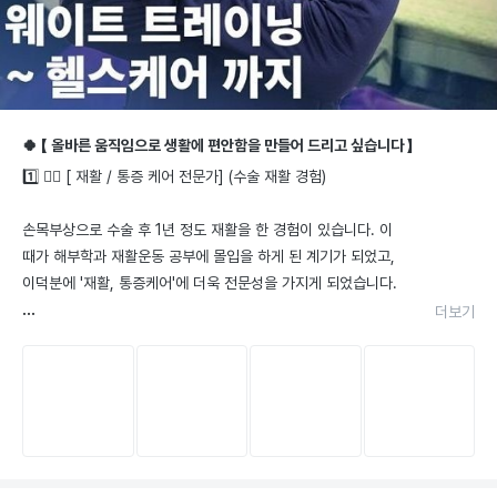
이재헌
선생님
🍀 【 올바른 움직임으로 생활에 편안함을 만들어 드리고 싶습니다 】
검증 자격
3
1️⃣ 🙋‍♂️ [ 재활 / 통증 케어 전문가] (수술 재활 경험)

손목부상으로 수술 후 1년 정도 재활을 한 경험이 있습니다. 이
때가 해부학과 재활운동 공부에 몰입을 하게 된 계기가 되었고, 
이덕분에 '재활, 통증케어'에 더욱 전문성을 가지게 되었습니다. 

더보기
* 전문성 이력 ✅

→ 수술병원 재활센터 팀장 근무 경력 

→ 운동선수재활 트레이닝, 의무지원 파견업무

더보기
2️⃣🏃‍♂️ [운동선수 트레이닝 → 개인 퍼스널 트레이닝 적용] 
