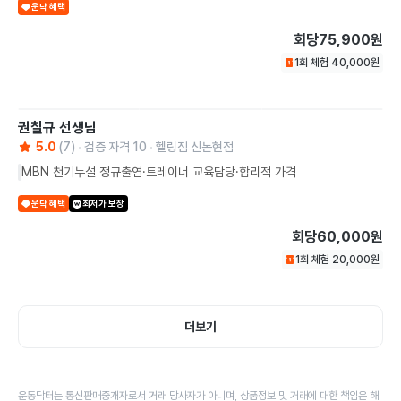
운닥 혜택
회당
75,900원
1회 체험
40,000
원
권칠규
선생님
5.0
(
7
)
검증 자격
10
헬링짐 신논현점
MBN 천기누설 정규출연·트레이너 교육담당·합리적 가격
운닥 혜택
최저가 보장
회당
60,000원
1회 체험
20,000
원
더보기
운동닥터는 통신판매중개자로서 거래 당사자가 아니며, 상품정보 및 거래에 대한 책임은 해