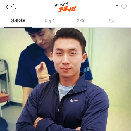
상세 정보
리뷰 1
가격
위치