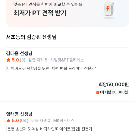
서초동의 검증된 선생님
김태윤
선생님
5.0
(
3
)
검증 자격
5
리얼핏&PT필라테스
다이어트·근력향상을 위한 '체형 변화 트레이닝 전문가'
회당
50,000원
1회 체험
20,000
원
임태영
선생님
5.0
(
64
)
검증 자격
0
MK휘트니스
운동 초보자 & 여성 바디라인/다이어트(힙업) 전문가