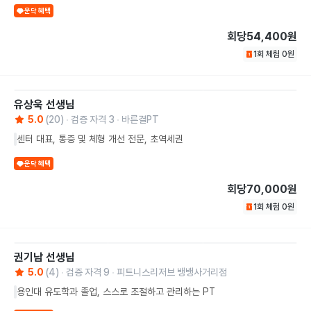
운닥 혜택
회당
54,400원
1회 체험
0
원
유상욱
선생님
5.0
(
20
)
검증 자격
3
바른결PT
센터 대표, 통증 및 체형 개선 전문, 초역세권
운닥 혜택
회당
70,000원
1회 체험
0
원
권기남
선생님
5.0
(
4
)
검증 자격
9
피트니스리저브 뱅뱅사거리점
용인대 유도학과 졸업, 스스로 조절하고 관리하는 PT