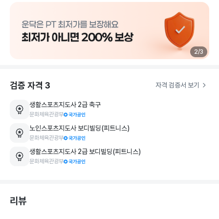
제가 제공하는 트레이닝은 단순히 '근육량 향상, 체지방 감소'에
만 국한되지 않습니다. 트레이닝을 통해서 신체 능력이 향상되
고,☝️'건강한 몸'이 되기 위한 목표로 수업을 진행해요. 

2
/
3
선수 트레이닝은 순발력, 파워, 민첩성 등 신체 운동기능을 올리
는데 목적을 두고 있습니다. 이는 실제로 일반인 분들도 일상생
활 속 움직임을 잘 해내기 위해서 도움이 되는 트레이닝 방법입
검증 자격
3
자격 검증서 보기
니다. 

생활스포츠지도사 2급 축구
문화체육관광부
* 전문성 이력 ✅

노인스포츠지도사 보디빌딩(피트니스)
→ 스포츠건강관리학 전공 🎓

문화체육관광부
→ 선수트레이너 (Athletic Trainer) 과정 이수 

생활스포츠지도사 2급 보디빌딩(피트니스)
→ 트레이너 경력 10년 (선수, 일반인, 재활 대상) 

문화체육관광부
경험을 바탕으로 회원님의 니즈에 맞는 「 진정한 개인맞춤형 퍼
스널트레이닝 」을 하겠습니다
리뷰