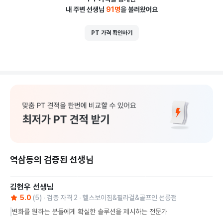
내 주변 선생님
91
명
을 불러왔어요
PT 가격 확인하기
역삼동의 검증된 선생님
김현우
선생님
5.0
(
5
)
검증 자격
2
헬스보이짐&필라걸&골프인 선릉점
변화를 원하는 분들에게 확실한 솔루션을 제시하는 전문가