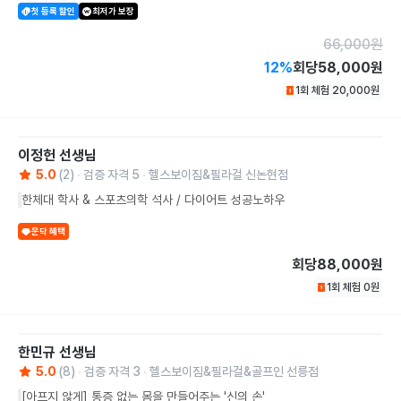
첫 등록 할인
최저가 보장
66,000
원
12
%
회당
58,000원
1회 체험
20,000
원
이정헌
선생님
5.0
(
2
)
검증 자격
5
헬스보이짐&필라걸 신논현점
한체대 학사 & 스포츠의학 석사 / 다이어트 성공노하우
운닥 혜택
회당
88,000원
1회 체험
0
원
한민규
선생님
5.0
(
8
)
검증 자격
3
헬스보이짐&필라걸&골프인 선릉점
[아프지 않게] 통증 없는 몸을 만들어주는 '신의 손'