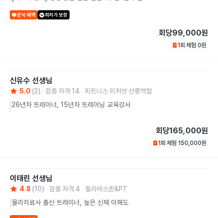
운닥 혜택
최저가 보장
회당
99,000원
1회 체험
0
원
신유수
선생님
5.0
(
2
)
검증 자격
14
피트니스 리저브 선릉역점
26년차 트레이너, 15년차 트레이닝 교육강사
회당
165,000원
1회 체험
150,000
원
이태린
선생님
4.8
(
10
)
검증 자격
4
필라테스퀸&PT
물리치료사 출신 트레이너, 높은 신체 이해도