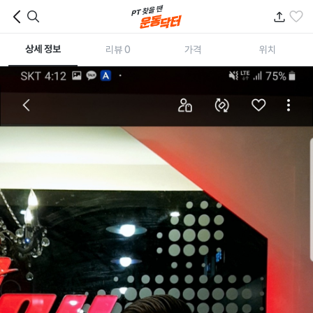
상세 정보
리뷰 0
가격
위치