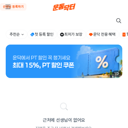
선생님 등록하기
추천순
첫 등록 할인
최저가 보장
운닥 전용 혜택
1
/
3
근처에 선생님이 없어요