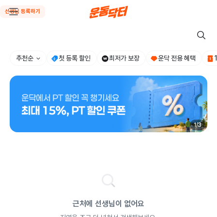
선생님 등록하기
추천순
첫 등록 할인
최저가 보장
운닥 전용 혜택
1
/
3
근처에 선생님이 없어요