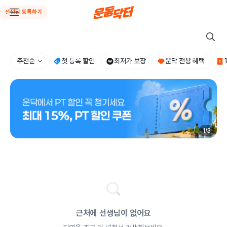
선생님 등록하기
추천순
첫 등록 할인
최저가 보장
운닥 전용 혜택
1
/
3
근처에 선생님이 없어요