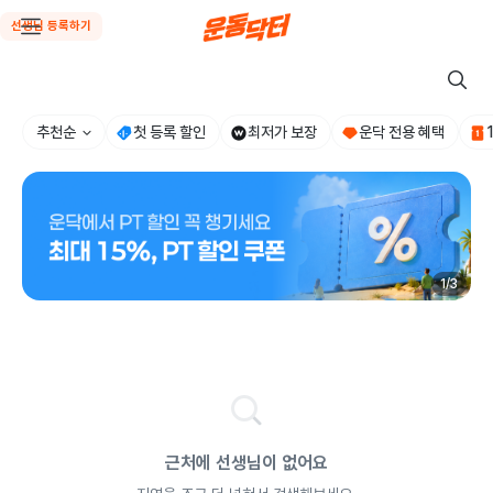
선생님 등록하기
추천순
첫 등록 할인
최저가 보장
운닥 전용 혜택
1
/
3
근처에 선생님이 없어요