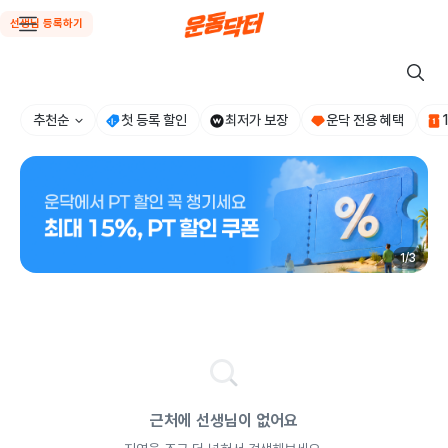
선생님 등록하기
추천순
첫 등록 할인
최저가 보장
운닥 전용 혜택
1
/
3
근처에 선생님이 없어요