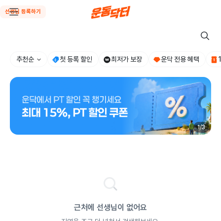
선생님 등록하기
추천순
첫 등록 할인
최저가 보장
운닥 전용 혜택
1
/
3
근처에 선생님이 없어요