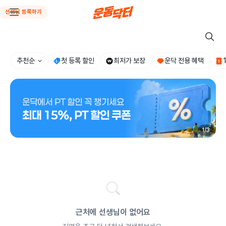
선생님 등록하기
추천순
첫 등록 할인
최저가 보장
운닥 전용 혜택
1
/
3
근처에 선생님이 없어요