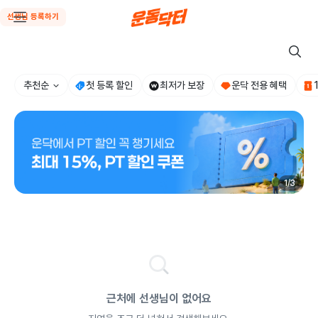
선생님 등록하기
추천순
첫 등록 할인
최저가 보장
운닥 전용 혜택
1
/
3
근처에 선생님이 없어요