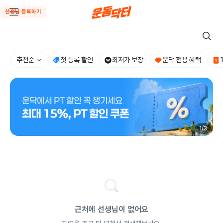
선생님 등록하기
추천순
첫 등록 할인
최저가 보장
운닥 전용 혜택
1
/
3
근처에 선생님이 없어요