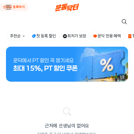
선생님 등록하기
추천순
첫 등록 할인
최저가 보장
운닥 전용 혜택
1
/
3
근처에 선생님이 없어요