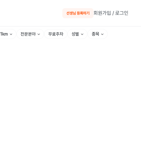
회원가입 / 로그인
선생님 등록하기
~1km
전문분야
성별
종목
무료주차