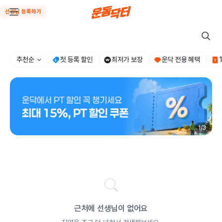
선생님 등록하기
추천순
첫 등록 할인
최저가 보장
운닥 전용 혜택
1
/
3
근처에 선생님이 없어요