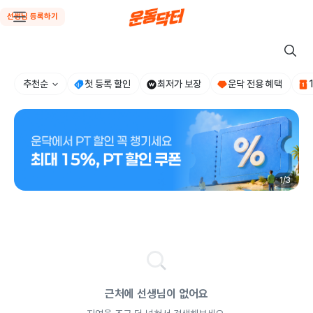
선생님 등록하기
추천순
첫 등록 할인
최저가 보장
운닥 전용 혜택
1
/
3
근처에 선생님이 없어요