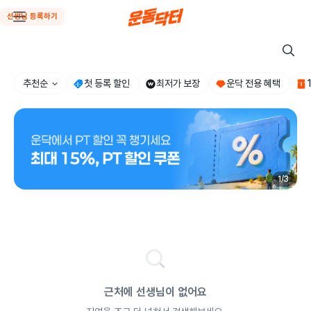
선생님 등록하기
추천순
첫 등록 할인
최저가 보장
운닥 전용 혜택
1
/
3
근처에 선생님이 없어요