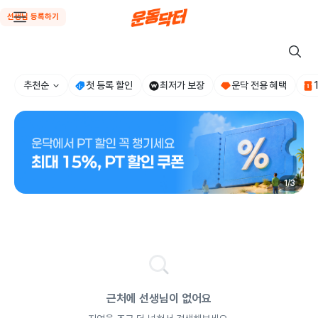
선생님 등록하기
추천순
첫 등록 할인
최저가 보장
운닥 전용 혜택
1
/
3
근처에 선생님이 없어요