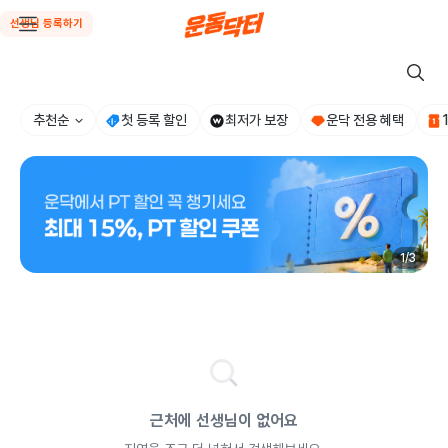
선생님 등록하기
추천순
첫 등록 할인
최저가 보장
운닥 전용 혜택
1
/
3
근처에 선생님이 없어요