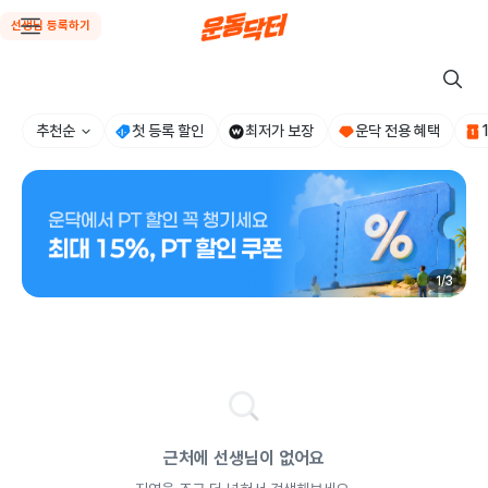
선생님 등록하기
추천순
첫 등록 할인
최저가 보장
운닥 전용 혜택
1
/
3
근처에 선생님이 없어요