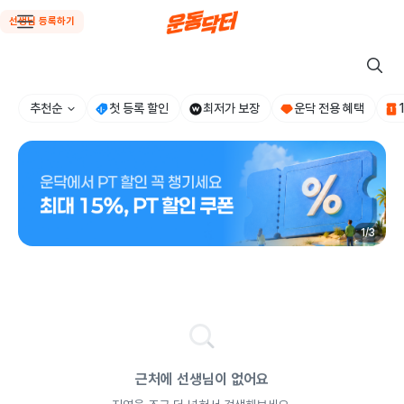
선생님 등록하기
추천순
첫 등록 할인
최저가 보장
운닥 전용 혜택
1
/
3
근처에 선생님이 없어요