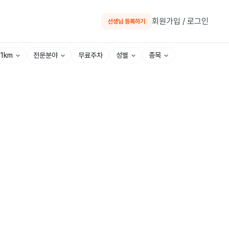
회원가입 / 로그인
선생님 등록하기
~1km
전문분야
성별
종목
무료주차