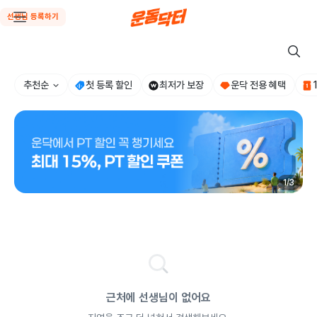
선생님 등록하기
추천순
첫 등록 할인
최저가 보장
운닥 전용 혜택
1
/
3
근처에 선생님이 없어요