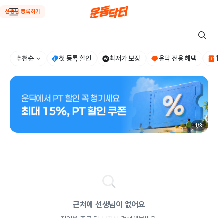
선생님 등록하기
추천순
첫 등록 할인
최저가 보장
운닥 전용 혜택
1
/
3
근처에 선생님이 없어요