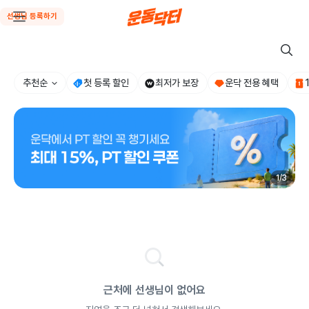
선생님 등록하기
추천순
첫 등록 할인
최저가 보장
운닥 전용 혜택
1
/
3
근처에 선생님이 없어요