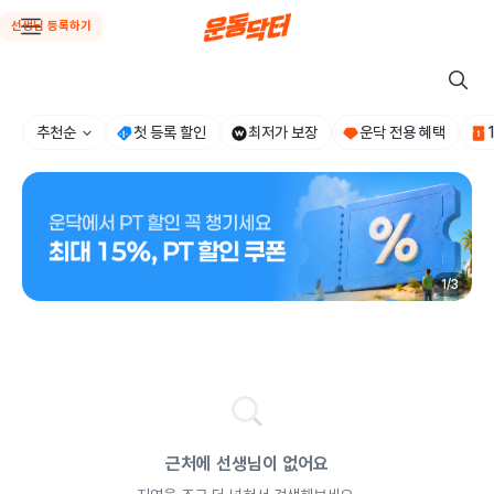
선생님 등록하기
추천순
첫 등록 할인
최저가 보장
운닥 전용 혜택
1
/
3
근처에 선생님이 없어요