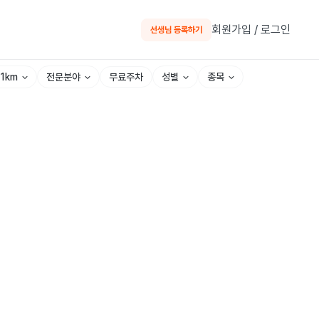
회원가입 / 로그인
선생님 등록하기
~1km
전문분야
성별
종목
무료주차