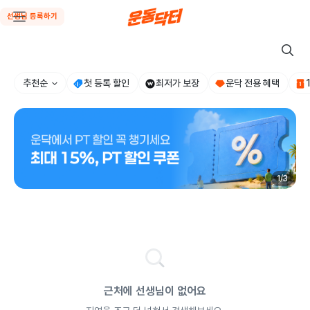
선생님 등록하기
추천순
첫 등록 할인
최저가 보장
운닥 전용 혜택
1
/
3
근처에 선생님이 없어요