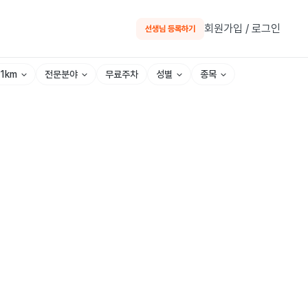
회원가입 / 로그인
선생님 등록하기
~1km
전문분야
성별
종목
무료주차