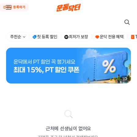
선생님 등록하기
추천순
첫 등록 할인
최저가 보장
운닥 전용 혜택
1
/
3
근처에 선생님이 없어요