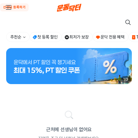
선생님 등록하기
추천순
첫 등록 할인
최저가 보장
운닥 전용 혜택
1
/
3
근처에 선생님이 없어요