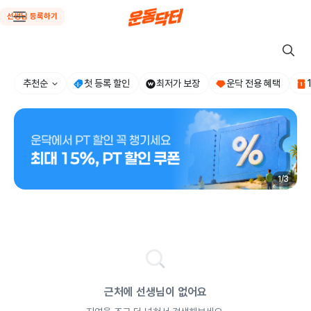
선생님 등록하기
추천순
첫 등록 할인
최저가 보장
운닥 전용 혜택
1
/
3
근처에 선생님이 없어요