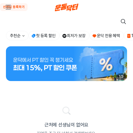
선생님 등록하기
추천순
첫 등록 할인
최저가 보장
운닥 전용 혜택
1
/
3
근처에 선생님이 없어요