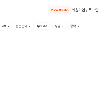
회원가입 / 로그인
선생님 등록하기
~1km
전문분야
성별
종목
무료주차