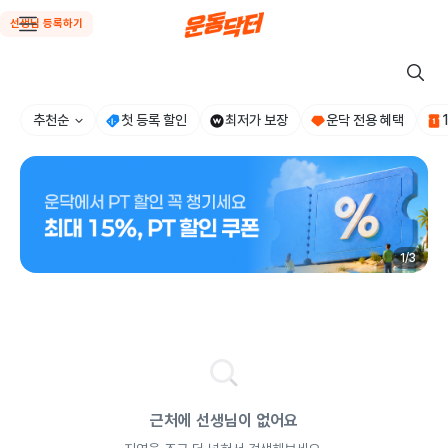
선생님 등록하기
추천순
첫 등록 할인
최저가 보장
운닥 전용 혜택
1
/
3
근처에 선생님이 없어요